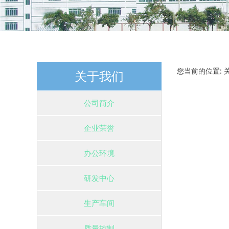
您当前的位置:
关于我们
公司简介
企业荣誉
办公环境
研发中心
生产车间
质量控制