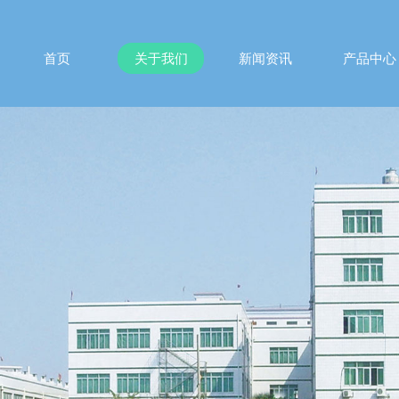
首页
关于我们
新闻资讯
产品中心